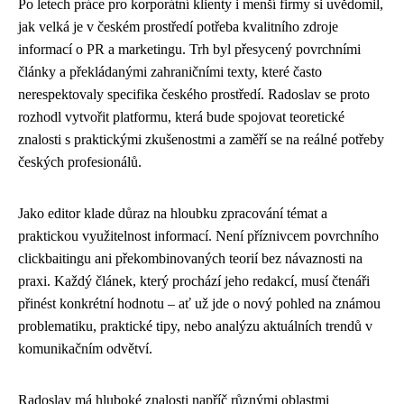
Po letech práce pro korporátní klienty i menší firmy si uvědomil,
jak velká je v českém prostředí potřeba kvalitního zdroje
informací o PR a marketingu. Trh byl přesycený povrchními
články a překládanými zahraničními texty, které často
nerespektovaly specifika českého prostředí. Radoslav se proto
rozhodl vytvořit platformu, která bude spojovat teoretické
znalosti s praktickými zkušenostmi a zaměří se na reálné potřeby
českých profesionálů.
Jako editor klade důraz na hloubku zpracování témat a
praktickou využitelnost informací. Není příznivcem povrchního
clickbaitingu ani překombinovaných teorií bez návaznosti na
praxi. Každý článek, který prochází jeho redakcí, musí čtenáři
přinést konkrétní hodnotu – ať už jde o nový pohled na známou
problematiku, praktické tipy, nebo analýzu aktuálních trendů v
komunikačním odvětví.
Radoslav má hluboké znalosti napříč různými oblastmi