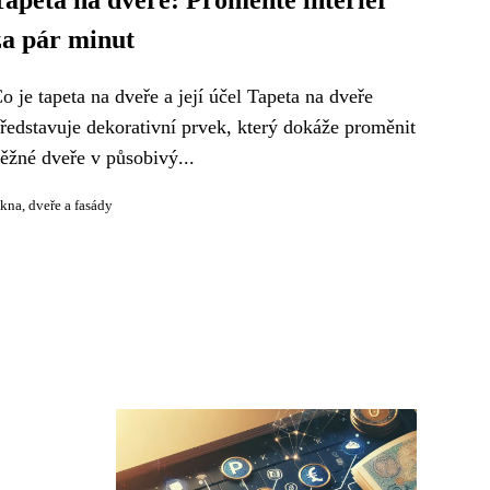
Tapeta na dveře: Proměňte interiér
za pár minut
o je tapeta na dveře a její účel Tapeta na dveře
ředstavuje dekorativní prvek, který dokáže proměnit
ěžné dveře v působivý...
kna, dveře a fasády