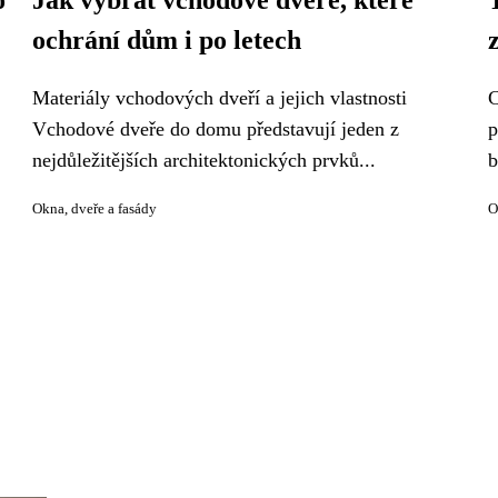
o
Jak vybrat vchodové dveře, které
ochrání dům i po letech
Materiály vchodových dveří a jejich vlastnosti
C
Vchodové dveře do domu představují jeden z
p
nejdůležitějších architektonických prvků...
b
Okna, dveře a fasády
O