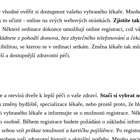
 vhodné ověřit si dostupnost vašeho vybraného lékaře. Mnoh
k to učinit - online na svých webových stránkách.
Zjistíte tak
. Některé ordinace dokonce umožňují online registraci, což v
vládnete z pohodlí domova, bez zbytečného telefonování a ček
ibilitou, se kterou se v ordinaci setkáte. Změna lékaře tak mů
í a dostupnější zdravotní péči.
e a otevírá dveře k lepší péči o vaše zdraví.
Stačí si vybrat 
 změny bydliště, specializace lékaře, nebo prostě proto, že hl
 vybraného lékaře a informujte se o možnosti registrace. Něk
bo osobně. Během registrace budete požádáni o základní info
sebou vzít průkaz totožnosti a kartičku pojištěnce.
Po registra
robere vaši zdravotní historii a aktuální potřeby. Mnoho paci