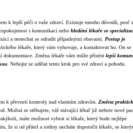
m k lepší péči o vaše zdraví. Existuje mnoho důvodů, proč s
nespokojenost s komunikací nebo
hledání lékaře se specializac
ntuici a nenechat se odradit případnými obavami.
Postup je
aktického lékaře, který vám vyhovuje, a kontaktovat ho. On se 
otní dokumentace. Změna lékaře vám může přinést
lepší komun
ukou
. Nebojte se udělat tento krok pro své zdraví a pohodu.
em k převzetí kontroly nad vlastním zdravím.
Změna praktic
d. Možná se stěhujete, váš stávající lékař již nebere nové pac
akýkoli, máte možnost vybrat si lékaře, který bude nejlépe
, že si od přátel a rodiny necháte doporučit lékaře, se kter