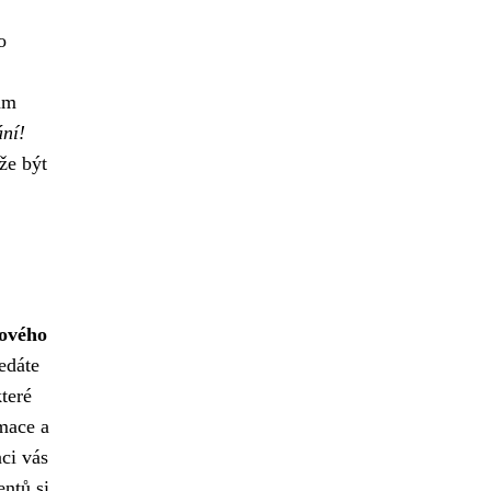
o
ám
ání!
že být
nového
edáte
teré
rmace a
ci vás
entů si