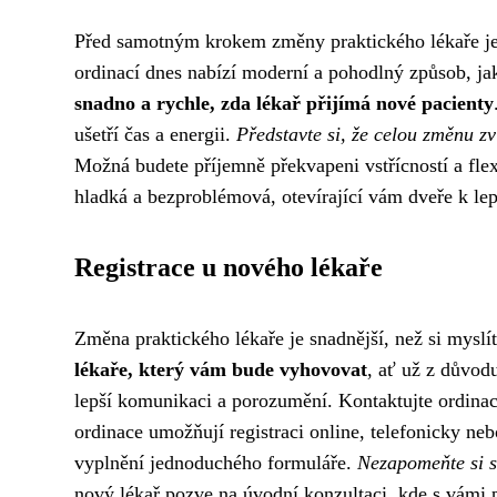
Před samotným krokem změny praktického lékaře je
ordinací dnes nabízí moderní a pohodlný způsob, ja
snadno a rychle, zda lékař přijímá nové pacienty
ušetří čas a energii.
Představte si, že celou změnu z
Možná budete příjemně překvapeni vstřícností a flex
hladká a bezproblémová, otevírající vám dveře k lepš
Registrace u nového lékaře
Změna praktického lékaře je snadnější, než si myslít
lékaře, který vám bude vyhovovat
, ať už z důvodu
lepší komunikaci a porozumění. Kontaktujte ordinaci
ordinace umožňují registraci online, telefonicky ne
vyplnění jednoduchého formuláře.
Nezapomeňte si s 
nový lékař pozve na úvodní konzultaci, kde s vámi p