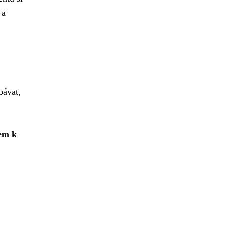
 a
bávat,
em k