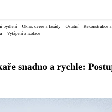
í bydlení
Okna, dveře a fasády
Ostatní
Rekonstrukce a
va
Vytápění a izolace
aře snadno a rychle: Postu