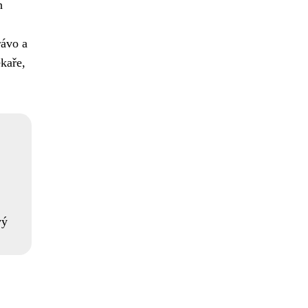
h
rávo a
ékaře,
vý