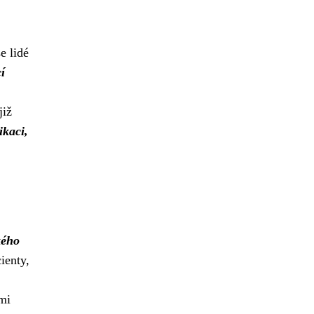
e lidé
í
již
ikaci,
kého
ienty,
ými