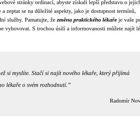
ebové stránky ordinací, abyste získali lepší představu o jejic
 a zeptat se na důležité aspekty, jako je dostupnost termínů,
dní služby. Pamatujte, že
změna praktického lékaře
je vaše p
pe vyhovovat. S trochou úsilí a informovanosti můžete najít l
 si myslíte. Stačí si najít nového lékaře, který přijímá
ho lékaře o svém rozhodnutí.
Radomír No