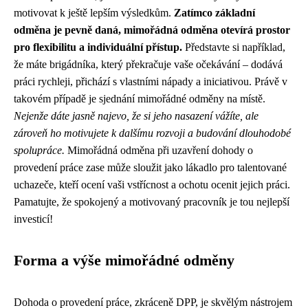
motivovat k ještě lepším výsledkům.
Zatímco základní
odměna je pevně daná, mimořádná odměna otevírá prostor
pro flexibilitu a individuální přístup.
Představte si například,
že máte brigádníka, který překračuje vaše očekávání – dodává
práci rychleji, přichází s vlastními nápady a iniciativou. Právě v
takovém případě je sjednání mimořádné odměny na místě.
Nejenže dáte jasně najevo, že si jeho nasazení vážíte, ale
zároveň ho motivujete k dalšímu rozvoji a budování dlouhodobé
spolupráce.
Mimořádná odměna při uzavření dohody o
provedení práce zase může sloužit jako lákadlo pro talentované
uchazeče, kteří ocení vaši vstřícnost a ochotu ocenit jejich práci.
Pamatujte, že spokojený a motivovaný pracovník je tou nejlepší
investicí!
Forma a výše mimořádné odměny
Dohoda o provedení práce, zkráceně DPP, je skvělým nástrojem