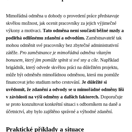
Mimořádná odměna u dohody o provedení práce představuje
skvělou možnost, jak ocenit pracovníky za jejich výjimečné
výkony a motivaci.
Tato odměna není součástí běžné mzdy a
podléhá odlišnému zdanění a odvodům.
Zaměstnavatelé tak
mohou odměnit své pracovníky bez zbytečné administrativní
zátěže.
Pro zaměstnance je mimořádná odměna vítaným
bonusem, který jim pomůže splnit si své sny a cíle.
Například
brigádník, který odvede skvělou práci na důležitém projektu,
může být odměněn mimořádnou odměnou, která mu pomůže
financovat jeho studium nebo cestování.
Je důležité si
uvědomit, že zdanění a odvody se u mimořádné odměny liší
v závislosti na výši odměny a dalších faktorech.
Doporučuje
se proto konzultovat konkrétní situaci s odborníkem na daně a
účetnictví, aby bylo zajištěno správné a výhodné zdanění.
Praktické příklady a situace