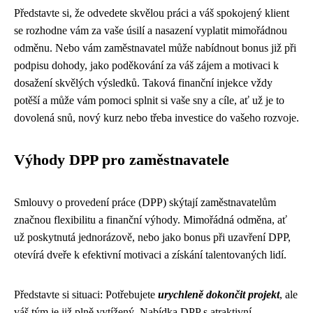
Představte si, že odvedete skvělou práci a váš spokojený klient
se rozhodne vám za vaše úsilí a nasazení vyplatit mimořádnou
odměnu. Nebo vám zaměstnavatel může nabídnout bonus již při
podpisu dohody, jako poděkování za váš zájem a motivaci k
dosažení skvělých výsledků. Taková finanční injekce vždy
potěší a může vám pomoci splnit si vaše sny a cíle, ať už je to
dovolená snů, nový kurz nebo třeba investice do vašeho rozvoje.
Výhody DPP pro zaměstnavatele
Smlouvy o provedení práce (DPP) skýtají zaměstnavatelům
značnou flexibilitu a finanční výhody. Mimořádná odměna, ať
už poskytnutá jednorázově, nebo jako bonus při uzavření DPP,
otevírá dveře k efektivní motivaci a získání talentovaných lidí.
Představte si situaci: Potřebujete
urychleně dokončit projekt
, ale
váš tým je již plně vytížený. Nabídka DPP s atraktivní