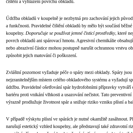
čištění a vyhlazení povrchu obkladů.
Údržba obkladů v koupelně je nezbytná pro zachování jejich půvo
a funkčnosti. Pravidelné čištění obkladů by mělo být součástí běžn
koupelny.
Doporučuje se používat jemné čisticí prostředky
, které n
povrch obkladů ani spárovací hmotu. Agresivní chemikálie obsahují
nebo abrazivní částice mohou postupně narušit ochrannou vrstvu ob
způsobit jejich matování či poškození.
Zvláštní pozornost vyžaduje péče o spáry mezi obklady. Spáry jsou
nejzranitelnějším místem celého obkladového systému a vyžadují sp
údržbu. Pravidelné ošetřování spár hydrofobními přípravky vytváří
bariéru proti vnikání vlhkosti a usazování nečistot. Tato preventivní
výrazně prodlužuje životnost spár a snižuje riziko vzniku plísní a bak
V případě výskytu plísní ve spárách je nutné okamžitě zasáhnout. P
narušují estetický vzhled koupelny, ale představují také zdravotní riz