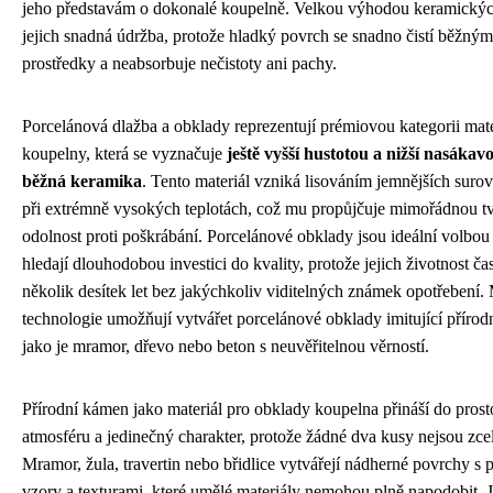
jeho představám o dokonalé koupelně. Velkou výhodou keramickýc
jejich snadná údržba, protože hladký povrch se snadno čistí běžnými
prostředky a neabsorbuje nečistoty ani pachy.
Porcelánová dlažba a obklady reprezentují prémiovou kategorii mate
koupelny, která se vyznačuje
ještě vyšší hustotou a nižší nasákavo
běžná keramika
. Tento materiál vzniká lisováním jemnějších suro
při extrémně vysokých teplotách, což mu propůjčuje mimořádnou tv
odolnost proti poškrábání. Porcelánové obklady jsou ideální volbou 
hledají dlouhodobou investici do kvality, protože jejich životnost ča
několik desítek let bez jakýchkoliv viditelných známek opotřebení.
technologie umožňují vytvářet porcelánové obklady imitující přírodn
jako je mramor, dřevo nebo beton s neuvěřitelnou věrností.
Přírodní kámen jako materiál pro obklady koupelna přináší do prost
atmosféru a jedinečný charakter, protože žádné dva kusy nejsou zcel
Mramor, žula, travertin nebo břidlice vytvářejí nádherné povrchy s 
vzory a texturami, které umělé materiály nemohou plně napodobit. 