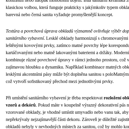
kontrastní nebo naopak monotónní dojem. Bílá sanitární keramika z
klasickou volbou, která funguje prakticky s jakýmkoliv typem obkl
barevná nebo černá sanita vyžaduje promyšlenější koncept.
Textúra a povrchová úprava obkladů významně ovlivňuje výběr dop
sanitárního vybavení
. Lesklé obklady harmonizují s chromovanými
leštěnými kovovými prvky, zatímco matné povrchy lépe korespondu
kartáčovanými nebo matně lakovanými bateriemi a držáky. Moderní
kombinuje různé povrchové úpravy v rámci jednoho prostoru, což v
zajímavou hloubku a dynamiku. Například kombinace matných obk
lesklými akcentními pásy může být doplněna sanitou s poloMatný
což vytvoří sofistikovaný přechod mezi jednotlivými prvky.
Při umístění sanitárního vybavení je třeba respektovat
rozložení ob
vzorů a dekórů
. Pokud máte v koupelně výrazný dekorativní pás 
vzorované obklady, je vhodné umístit umyvadlo nebo vanu tak, aby
nepřekrývaly nejzajímavější části dekoru. Zároveň je důležité zajisti
obkladů nebyly v nevhodných místech za sanitou, což by mohlo ko