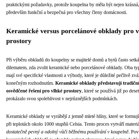
praktickými požadavky, protože koupelna by měla být nejen krásná,
především funkční a bezpečná pro všechny členy domácnosti.
Keramické versus porcelánové obklady pro v
prostory
Při výběru obkladů do koupelny se majitelé domů a bytů často setká
dilematem, zda zvolit keramické nebo porcelánové obklady. Oba ty
mají své specifické vlastnosti a výhody, které je důležité pečlivě zvá
konečným rozhodnutím.
Keramické obklady představují tradiční
osvědčené řešení pro vlhké prostory
, které se používá již po deseti
prokázalo svou spolehlivost v nejrůznějších podmínkách.
Keramické obklady se vyrábějí z jemně mleté hlíny, které se formují
při teplotách okolo 1000 stupňů Celsia. Tento proces vytváří materiál
dostatečně pevný a odolný vůči běžnému používání v koupelně
. Pov