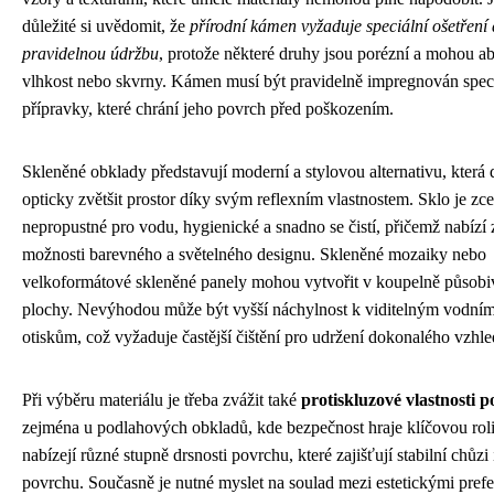
důležité si uvědomit, že
přírodní kámen vyžaduje speciální ošetření 
pravidelnou údržbu
, protože některé druhy jsou porézní a mohou a
vlhkost nebo skvrny. Kámen musí být pravidelně impregnován spec
přípravky, které chrání jeho povrch před poškozením.
Skleněné obklady představují moderní a stylovou alternativu, která
opticky zvětšit prostor díky svým reflexním vlastnostem. Sklo je zce
nepropustné pro vodu, hygienické a snadno se čistí, přičemž nabízí
možnosti barevného a světelného designu. Skleněné mozaiky nebo
velkoformátové skleněné panely mohou vytvořit v koupelně působi
plochy. Nevýhodou může být vyšší náchylnost k viditelným vodní
otiskům, což vyžaduje častější čištění pro udržení dokonalého vzhle
Při výběru materiálu je třeba zvážit také
protiskluzové vlastnosti 
zejména u podlahových obkladů, kde bezpečnost hraje klíčovou rol
nabízejí různé stupně drsnosti povrchu, které zajišťují stabilní chůz
povrchu. Současně je nutné myslet na soulad mezi estetickými pref