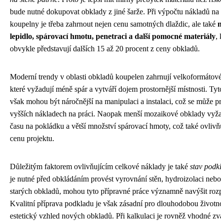
bude nutné dokupovat obklady z jiné šarže. Při výpočtu nákladů na
koupelny je třeba zahrnout nejen cenu samotných dlaždic, ale také
lepidlo, spárovací hmotu, penetraci a další pomocné materiály
,
obvykle představují dalších 15 až 20 procent z ceny obkladů.
Moderní trendy v oblasti obkladů koupelen zahrnují velkoformátové
které vyžadují méně spár a vytváří dojem prostornější místnosti. Ty
však mohou být náročnější na manipulaci a instalaci, což se může pr
vyšších nákladech na práci. Naopak menší mozaikové obklady vyža
času na pokládku a větší množství spárovací hmoty, což také ovliv
cenu projektu.
Důležitým faktorem ovlivňujícím celkové náklady je také
stav podk
je nutné před obkládáním provést vyrovnání stěn, hydroizolaci nebo
starých obkladů, mohou tyto přípravné práce významně navýšit roz
Kvalitní příprava podkladu je však zásadní pro dlouhodobou životn
estetický vzhled nových obkladů. Při kalkulaci je rovněž vhodné zv