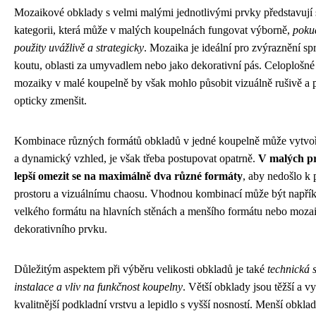
Mozaikové obklady s velmi malými jednotlivými prvky představují 
kategorii, která může v malých koupelnách fungovat výborně,
poku
použity uvážlivě a strategicky
. Mozaika je ideální pro zvýraznění s
koutu, oblasti za umyvadlem nebo jako dekorativní pás. Celoplošné 
mozaiky v malé koupelně by však mohlo působit vizuálně rušivě a p
opticky zmenšit.
Kombinace různých formátů obkladů v jedné koupelně může vytvoř
a dynamický vzhled, je však třeba postupovat opatrně.
V malých pr
lepší omezit se na maximálně dva různé formáty
, aby nedošlo k 
prostoru a vizuálnímu chaosu. Vhodnou kombinací může být napřík
velkého formátu na hlavních stěnách a menšího formátu nebo moza
dekorativního prvku.
Důležitým aspektem při výběru velikosti obkladů je také
technická s
instalace a vliv na funkčnost koupelny
. Větší obklady jsou těžší a v
kvalitnější podkladní vrstvu a lepidlo s vyšší nosností. Menší obkl