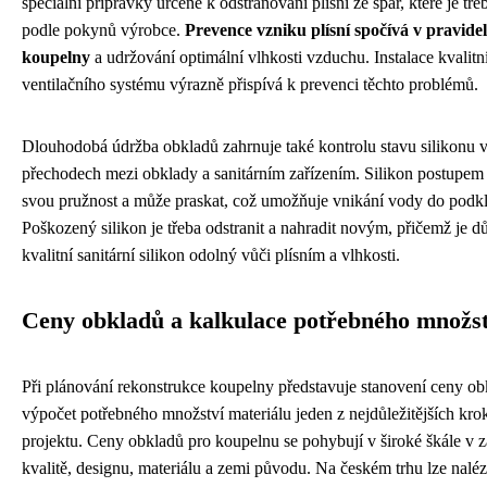
speciální přípravky určené k odstraňování plísní ze spár, které je tře
podle pokynů výrobce.
Prevence vzniku plísní spočívá v pravide
koupelny
a udržování optimální vlhkosti vzduchu. Instalace kvalitn
ventilačního systému výrazně přispívá k prevenci těchto problémů.
Dlouhodobá údržba obkladů zahrnuje také kontrolu stavu silikonu v
přechodech mezi obklady a sanitárním zařízením. Silikon postupem 
svou pružnost a může praskat, což umožňuje vnikání vody do podk
Poškozený silikon je třeba odstranit a nahradit novým, přičemž je dů
kvalitní sanitární silikon odolný vůči plísním a vlhkosti.
Ceny obkladů a kalkulace potřebného množst
Při plánování rekonstrukce koupelny představuje stanovení ceny ob
výpočet potřebného množství materiálu jeden z nejdůležitějších kro
projektu. Ceny obkladů pro koupelnu se pohybují v široké škále v zá
kvalitě, designu, materiálu a zemi původu. Na českém trhu lze nalé