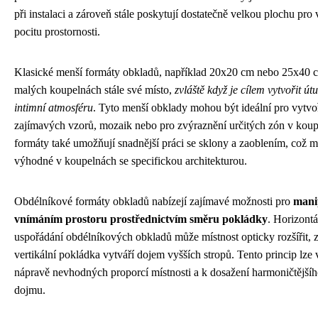
při instalaci a zároveň stále poskytují dostatečně velkou plochu pro
pocitu prostornosti.
Klasické menší formáty obkladů, například 20x20 cm nebo 25x40 c
malých koupelnách stále své místo,
zvláště když je cílem vytvořit út
intimní atmosféru
. Tyto menší obklady mohou být ideální pro vytvo
zajímavých vzorů, mozaik nebo pro zvýraznění určitých zón v kou
formáty také umožňují snadnější práci se sklony a zaoblením, což 
výhodné v koupelnách se specifickou architekturou.
Obdélníkové formáty obkladů nabízejí zajímavé možnosti pro
mani
vnímáním prostoru prostřednictvím směru pokládky
. Horizontá
uspořádání obdélníkových obkladů může místnost opticky rozšířit, 
vertikální pokládka vytváří dojem vyšších stropů. Tento princip lze 
nápravě nevhodných proporcí místnosti a k dosažení harmoničtější
dojmu.