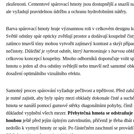
zkušenosti. Cementové spárovací hmoty jsou dostupnější a snazší n
ale vyžadují pravidelnou údržbu a ochranu hydrofobními nátěry.
Barva spárovací hmoty hraje významnou roli v celkovém designu k
Světlé odstíny spár opticky zvětšují prostor a dodávají koupelně čis
zatímco tmavší tóny mohou vytvořit zajímavý kontrast a skrýt přípa
nečistoty.
Důležité je vybrat odstín, který harmonizuje s barvou obk
celkovou koncepcí koupelny. Mnoho odborníků doporučuje volit sp
hmotu o jeden až dva odstíny světlejší nebo tmavší než samotné ob
dosažení optimálního vizuálního efektu.
Samotný proces spárování vyžaduje pečlivost a trpělivost. Před zah
je nutné zajistit, aby byly spáry mezi obklady dokonale čisté a such
hmota se nanáší pomocí gumové stěrky diagonálními pohyby, čímž se
důkladné vyplnění všech mezer.
Přebytečná hmota se odstraňuje
houbou
ještě před jejím úplným zatvrdnutím, přičemž je třeba dbát 
nedošlo k vymytí hmoty ze spár. Po částečném zaschnutí se provádí 