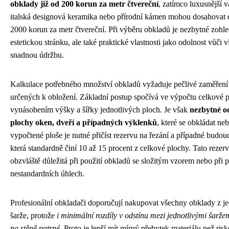
obklady již od 200 korun za metr čtvereční
, zatímco luxusnější v
italská designová keramika nebo přírodní kámen mohou dosahovat 
2000 korun za metr čtvereční. Při výběru obkladů je nezbytné zohle
estetickou stránku, ale také praktické vlastnosti jako odolnost vůči v
snadnou údržbu.
Kalkulace potřebného množství obkladů vyžaduje pečlivé zaměření
určených k obložení. Základní postup spočívá ve výpočtu celkové p
vynásobením výšky a šířky jednotlivých ploch. Je však
nezbytné od
plochy oken, dveří a případných výklenků
, které se obkládat n
vypočtené ploše je nutné přičíst rezervu na řezání a případné budou
která standardně činí 10 až 15 procent z celkové plochy. Tato rezerv
obzvláště důležitá při použití obkladů se složitým vzorem nebo při 
nestandardních úhlech.
Profesionální obkladači doporučují nakupovat všechny obklady z j
šarže, protože
i minimální rozdíly v odstínu mezi jednotlivými šarž
na stěně patrné
. Proto je lepší mít mírný přebytek materiálu než risk