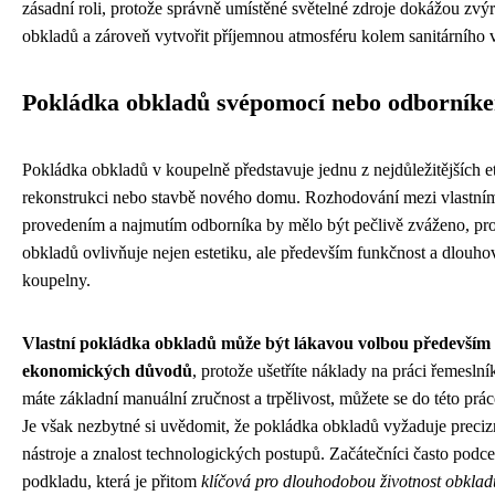
zásadní roli, protože správně umístěné světelné zdroje dokážou zvýr
obkladů a zároveň vytvořit příjemnou atmosféru kolem sanitárního 
Pokládka obkladů svépomocí nebo odborník
Pokládka obkladů v koupelně představuje jednu z nejdůležitějších et
rekonstrukci nebo stavbě nového domu. Rozhodování mezi vlastní
provedením a najmutím odborníka by mělo být pečlivě zváženo, pro
obkladů ovlivňuje nejen estetiku, ale především funkčnost a dlouho
koupelny.
Vlastní pokládka obkladů může být lákavou volbou především 
ekonomických důvodů
, protože ušetříte náklady na práci řemesln
máte základní manuální zručnost a trpělivost, můžete se do této prác
Je však nezbytné si uvědomit, že pokládka obkladů vyžaduje preciz
nástroje a znalost technologických postupů. Začátečníci často podce
podkladu, která je přitom
klíčová pro dlouhodobou životnost obklad