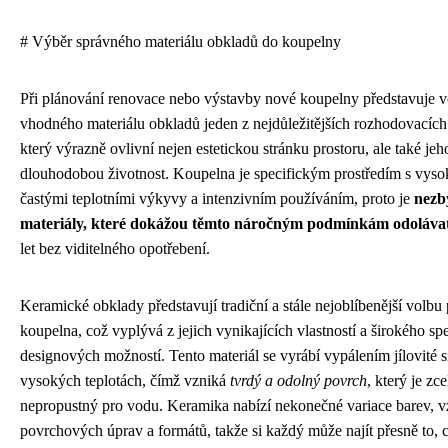
# Výběr správného materiálu obkladů do koupelny
Při plánování renovace nebo výstavby nové koupelny představuje v
vhodného materiálu obkladů jeden z nejdůležitějších rozhodovacích
který výrazně ovlivní nejen estetickou stránku prostoru, ale také je
dlouhodobou životnost. Koupelna je specifickým prostředím s vysok
častými teplotními výkyvy a intenzivním používáním, proto je
nezb
materiály, které dokážou těmto náročným podmínkám odoláva
let bez viditelného opotřebení.
Keramické obklady představují tradiční a stále nejoblíbenější volbu
koupelna, což vyplývá z jejich vynikajících vlastností a širokého sp
designových možností. Tento materiál se vyrábí vypálením jílovité s
vysokých teplotách, čímž vzniká
tvrdý a odolný povrch
, který je zce
nepropustný pro vodu. Keramika nabízí nekonečné variace barev, v
povrchových úprav a formátů, takže si každý může najít přesně to,