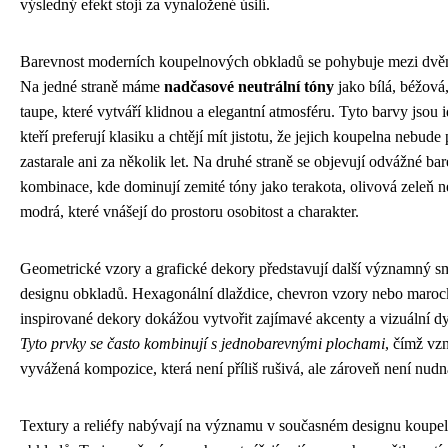
výsledný efekt stojí za vynaložené úsilí.
Barevnost moderních koupelnových obkladů se pohybuje mezi dvě
Na jedné straně máme
nadčasové neutrální tóny
jako bílá, béžová
taupe, které vytváří klidnou a elegantní atmosféru. Tyto barvy jsou i
kteří preferují klasiku a chtějí mít jistotu, že jejich koupelna nebude
zastarale ani za několik let. Na druhé straně se objevují odvážné ba
kombinace, kde dominují zemité tóny jako terakota, olivová zeleň 
modrá, které vnášejí do prostoru osobitost a charakter.
Geometrické vzory a grafické dekory představují další významný s
designu obkladů. Hexagonální dlaždice, chevron vzory nebo maro
inspirované dekory dokážou vytvořit zajímavé akcenty a vizuální 
Tyto prvky se často kombinují s jednobarevnými plochami
, čímž vz
vyvážená kompozice, která není příliš rušivá, ale zároveň není nudn
Textury a reliéfy nabývají na významu v současném designu koupe