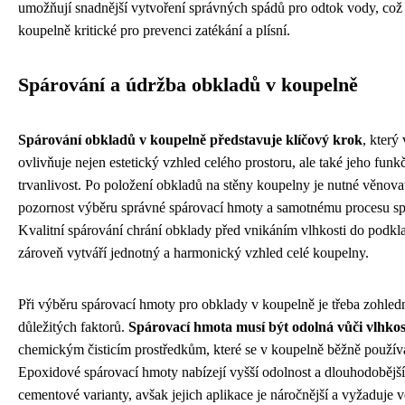
umožňují snadnější vytvoření správných spádů pro odtok vody, což 
koupelně kritické pro prevenci zatékání a plísní.
Spárování a údržba obkladů v koupelně
Spárování obkladů v koupelně představuje klíčový krok
, kter
ovlivňuje nejen estetický vzhled celého prostoru, ale také jeho funk
trvanlivost. Po položení obkladů na stěny koupelny je nutné věnov
pozornost výběru správné spárovací hmoty a samotnému procesu sp
Kvalitní spárování chrání obklady před vnikáním vlhkosti do podkl
zároveň vytváří jednotný a harmonický vzhled celé koupelny.
Při výběru spárovací hmoty pro obklady v koupelně je třeba zohledn
důležitých faktorů.
Spárovací hmota musí být odolná vůči vlhkos
chemickým čisticím prostředkům, které se v koupelně běžně používa
Epoxidové spárovací hmoty nabízejí vyšší odolnost a dlouhodobějš
cementové varianty, avšak jejich aplikace je náročnější a vyžaduje v