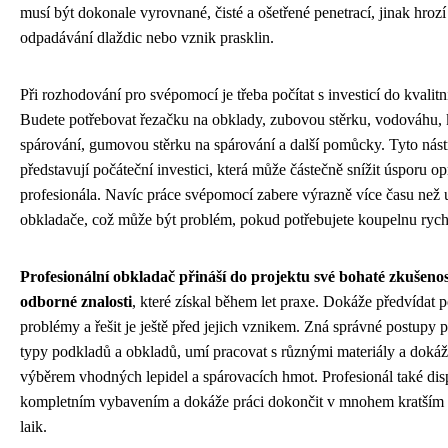
musí být dokonale vyrovnané, čisté a ošetřené penetrací, jinak hrozí
odpadávání dlaždic nebo vznik prasklin.
Při rozhodování pro svépomocí je třeba počítat s investicí do kvalitn
Budete potřebovat řezačku na obklady, zubovou stěrku, vodováhu, 
spárování, gumovou stěrku na spárování a další pomůcky. Tyto nást
představují počáteční investici, která může částečně snížit úsporu op
profesionála. Navíc práce svépomocí zabere výrazně více času než
obkladače, což může být problém, pokud potřebujete koupelnu rych
Profesionální obkladač přináší do projektu své bohaté zkušenos
odborné znalosti
, které získal během let praxe. Dokáže předvídat p
problémy a řešit je ještě před jejich vznikem. Zná správné postupy 
typy podkladů a obkladů, umí pracovat s různými materiály a dokáž
výběrem vhodných lepidel a spárovacích hmot. Profesionál také di
kompletním vybavením a dokáže práci dokončit v mnohem kratším 
laik.