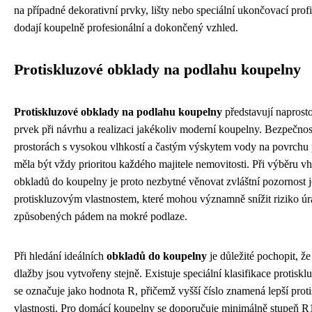
na případné dekorativní prvky, lišty nebo speciální ukončovací profi
dodají koupelně profesionální a dokončený vzhled.
Protiskluzové obklady na podlahu koupelny
Protiskluzové obklady na podlahu koupelny
představují naprost
prvek při návrhu a realizaci jakékoliv moderní koupelny. Bezpečnos
prostorách s vysokou vlhkostí a častým výskytem vody na povrchu
měla být vždy prioritou každého majitele nemovitosti. Při výběru 
obkladů do koupelny je proto nezbytné věnovat zvláštní pozornost j
protiskluzovým vlastnostem, které mohou významně snížit riziko ú
způsobených pádem na mokré podlaze.
Při hledání ideálních
obkladů do koupelny
je důležité pochopit, ž
dlažby jsou vytvořeny stejně. Existuje speciální klasifikace protisklu
se označuje jako hodnota R, přičemž vyšší číslo znamená lepší prot
vlastnosti. Pro domácí koupelny se doporučuje minimálně stupeň R