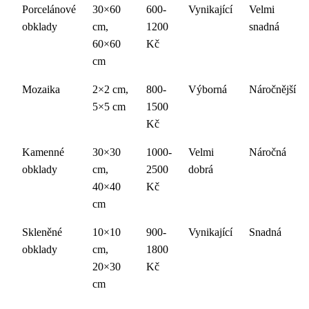
Porcelánové
30×60
600-
Vynikající
Velmi
obklady
cm,
1200
snadná
60×60
Kč
cm
Mozaika
2×2 cm,
800-
Výborná
Náročnější
5×5 cm
1500
Kč
Kamenné
30×30
1000-
Velmi
Náročná
obklady
cm,
2500
dobrá
40×40
Kč
cm
Skleněné
10×10
900-
Vynikající
Snadná
obklady
cm,
1800
20×30
Kč
cm