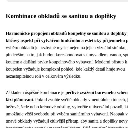
Kombinace obkladů se sanitou a doplňky
Harmonické propojení obkladů koupelny se sanitou a doplňky 
klíčový aspekt při vytváření funkčního a esteticky příjemného 
výběru obkladů je nezbytné myslet nejen na jejich vizuální stránku, 
především na to, jak budou korespondovat s umyvadlem, vanou, s
koutem a dalšími prvky koupelnového vybavení. Moderní přístup k
koupelen vyžaduje komplexní pohled, kde každý detail hraje svou
nezastupitelnou roli v celkovém výsledku.
Základem úspěšné kombinace je
pečlivé zvážení barevného schém
fázi plánování
. Pokud zvolíte světlé obklady v neutrálních tónech, 
béžové, šedé nebo krémové odstíny, vytvoříte univerzální pozadí, kt
umožňuje větší svobodu při výběru sanitárního vybavení. Naopak 
tmavé obklady vyžadují citlivější přístup, aby sanita a doplňky nevyt