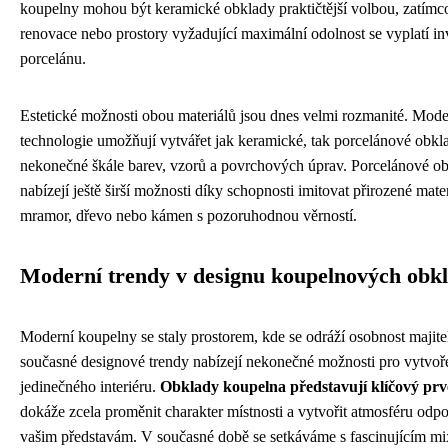
koupelny mohou být keramické obklady praktičtější volbou, zatímco
renovace nebo prostory vyžadující maximální odolnost se vyplatí in
porcelánu.
Estetické možnosti obou materiálů jsou dnes velmi rozmanité. Mode
technologie umožňují vytvářet jak keramické, tak porcelánové obkl
nekonečné škále barev, vzorů a povrchových úprav. Porcelánové o
nabízejí ještě širší možnosti díky schopnosti imitovat přirozené mater
mramor, dřevo nebo kámen s pozoruhodnou věrností.
Moderní trendy v designu koupelnových obk
Moderní koupelny se staly prostorem, kde se odráží osobnost majite
současné designové trendy nabízejí nekonečné možnosti pro vytvoř
jedinečného interiéru.
Obklady koupelna představují klíčový pr
dokáže zcela proměnit charakter místnosti a vytvořit atmosféru odpo
vašim představám. V současné době se setkáváme s fascinujícím m