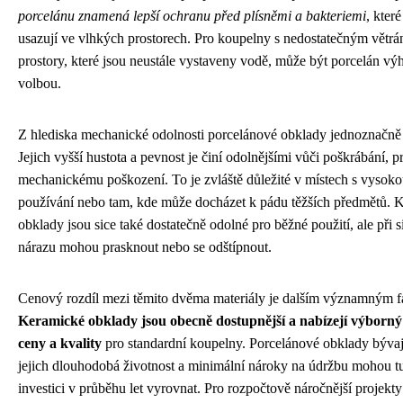
porcelánu znamená lepší ochranu před plísněmi a bakteriemi
, kter
usazují ve vlhkých prostorech. Pro koupelny s nedostatečným větr
prostory, které jsou neustále vystaveny vodě, může být porcelán vý
volbou.
Z hlediska mechanické odolnosti porcelánové obklady jednoznačně 
Jejich vyšší hustota a pevnost je činí odolnějšími vůči poškrábání, p
mechanickému poškození. To je zvláště důležité v místech s vysoko
používání nebo tam, kde může docházet k pádu těžších předmětů. 
obklady jsou sice také dostatečně odolné pro běžné použití, ale při s
nárazu mohou prasknout nebo se odštípnout.
Cenový rozdíl mezi těmito dvěma materiály je dalším významným f
Keramické obklady jsou obecně dostupnější a nabízejí výborn
ceny a kvality
pro standardní koupelny. Porcelánové obklady bývají
jejich dlouhodobá životnost a minimální nároky na údržbu mohou tu
investici v průběhu let vyrovnat. Pro rozpočtově náročnější projekt