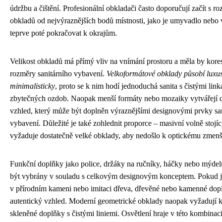
údržbu a čištění. Profesionální obkladači často doporučují začít s r
obkladů od nejvýraznějších bodů místnosti, jako je umyvadlo nebo 
teprve poté pokračovat k okrajům.
Velikost obkladů má přímý vliv na vnímání prostoru a měla by kore
rozměry sanitárního vybavení.
Velkoformátové obklady působí luxu
minimalisticky
, proto se k nim hodí jednoduchá sanita s čistými lin
zbytečných ozdob. Naopak menší formáty nebo mozaiky vytvářejí de
vzhled, který může být doplněn výraznějšími designovými prvky sa
vybavení. Důležité je také zohlednit proporce – masivní volně stojíc
vyžaduje dostatečně velké obklady, aby nedošlo k optickému zmenš
Funkční doplňky jako police, držáky na ručníky, háčky nebo mýde
být vybrány v souladu s celkovým designovým konceptem. Pokud 
v přírodním kameni nebo imitaci dřeva, dřevěné nebo kamenné dopl
autentický vzhled. Moderní geometrické obklady naopak vyžadují
skleněné doplňky s čistými liniemi. Osvětlení hraje v této kombinaci