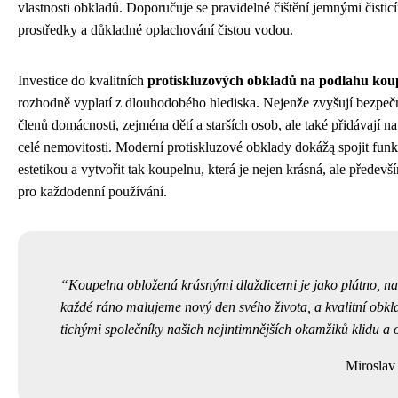
vlastnosti obkladů. Doporučuje se pravidelné čištění jemnými čistic
prostředky a důkladné oplachování čistou vodou.
Investice do kvalitních
protiskluzových obkladů na podlahu kou
rozhodně vyplatí z dlouhodobého hlediska. Nejenže zvyšují bezpeč
členů domácnosti, zejména dětí a starších osob, ale také přidávají n
celé nemovitosti. Moderní protiskluzové obklady dokážą spojit funk
estetikou a vytvořit tak koupelnu, která je nejen krásná, ale předev
pro každodenní používání.
Koupelna obložená krásnými dlaždicemi je jako plátno, n
každé ráno malujeme nový den svého života, a kvalitní obkl
tichými společníky našich nejintimnějších okamžiků klidu a 
Miroslav