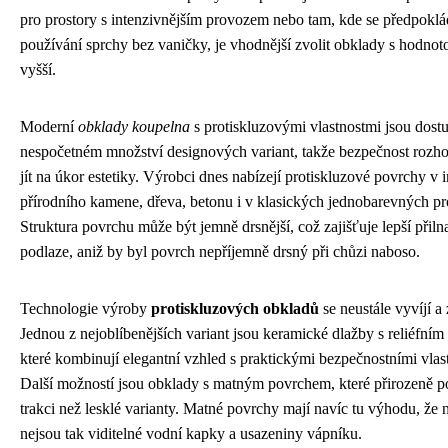
pro prostory s intenzivnějším provozem nebo tam, kde se předpoklá
používání sprchy bez vaničky, je vhodnější zvolit obklady s hodno
vyšší.
Moderní
obklady koupelna
s protiskluzovými vlastnostmi jsou dost
nespočetném množství designových variant, takže bezpečnost rozh
jít na úkor estetiky. Výrobci dnes nabízejí protiskluzové povrchy v 
přírodního kamene, dřeva, betonu i v klasických jednobarevných p
Struktura povrchu může být jemně drsnější, což zajišťuje lepší přil
podlaze, aniž by byl povrch nepříjemně drsný při chůzi naboso.
Technologie výroby
protiskluzových obkladů
se neustále vyvíjí a
Jednou z nejoblíbenějších variant jsou keramické dlažby s reliéfní
které kombinují elegantní vzhled s praktickými bezpečnostními vlas
Další možností jsou obklady s matným povrchem, které přirozeně po
trakci než lesklé varianty. Matné povrchy mají navíc tu výhodu, že 
nejsou tak viditelné vodní kapky a usazeniny vápníku.