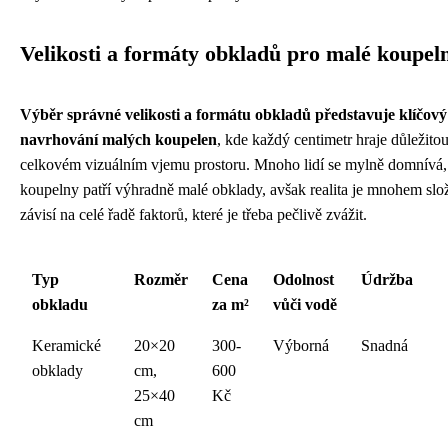
Velikosti a formáty obkladů pro malé koupel
Výběr správné velikosti a formátu obkladů představuje klíčový 
navrhování malých koupelen
, kde každý centimetr hraje důležitou
celkovém vizuálním vjemu prostoru. Mnoho lidí se mylně domnívá,
koupelny patří výhradně malé obklady, avšak realita je mnohem složi
závisí na celé řadě faktorů, které je třeba pečlivě zvážit.
Typ
Rozměr
Cena
Odolnost
Údržba
obkladu
za m²
vůči vodě
Keramické
20×20
300-
Výborná
Snadná
obklady
cm,
600
25×40
Kč
cm