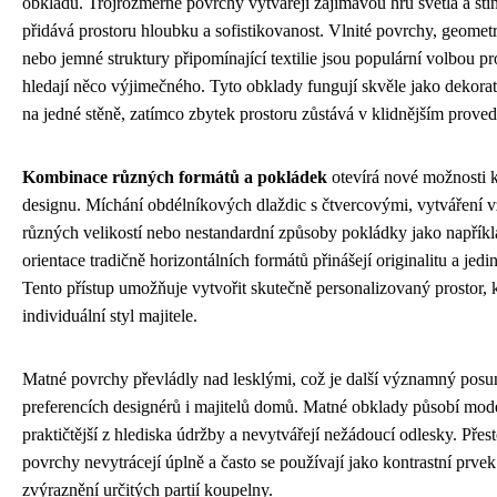
obkladů. Trojrozměrné povrchy vytvářejí zajímavou hru světla a stí
přidává prostoru hloubku a sofistikovanost. Vlnité povrchy, geometr
nebo jemné struktury připomínající textilie jsou populární volbou pro
hledají něco výjimečného. Tyto obklady fungují skvěle jako dekorat
na jedné stěně, zatímco zbytek prostoru zůstává v klidnějším proved
Kombinace různých formátů a pokládek
otevírá nové možnosti k
designu. Míchání obdélníkových dlaždic s čtvercovými, vytváření 
různých velikostí nebo nestandardní způsoby pokládky jako napříkla
orientace tradičně horizontálních formátů přinášejí originalitu a jedi
Tento přístup umožňuje vytvořit skutečně personalizovaný prostor, k
individuální styl majitele.
Matné povrchy převládly nad lesklými, což je další významný posu
preferencích designérů i majitelů domů. Matné obklady působí mode
praktičtější z hlediska údržby a nevytvářejí nežádoucí odlesky. Přest
povrchy nevytrácejí úplně a často se používají jako kontrastní prve
zvýraznění určitých partií koupelny.