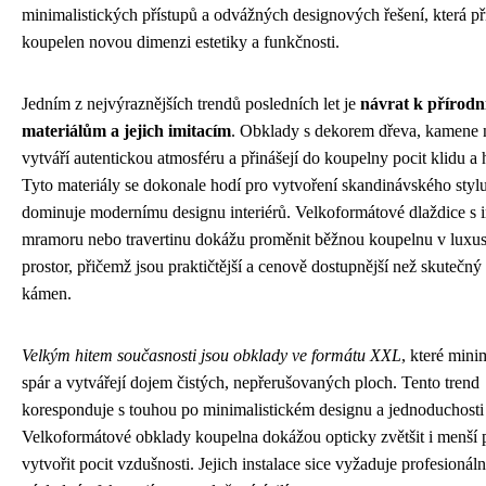
minimalistických přístupů a odvážných designových řešení, která př
koupelen novou dimenzi estetiky a funkčnosti.
Jedním z nejvýraznějších trendů posledních let je
návrat k přírod
materiálům a jejich imitacím
. Obklady s dekorem dřeva, kamene 
vytváří autentickou atmosféru a přinášejí do koupelny pocit klidu a
Tyto materiály se dokonale hodí pro vytvoření skandinávského stylu,
dominuje modernímu designu interiérů. Velkoformátové dlaždice s i
mramoru nebo travertinu dokážu proměnit běžnou koupelnu v luxus
prostor, přičemž jsou praktičtější a cenově dostupnější než skutečný
kámen.
Velkým hitem současnosti jsou obklady ve formátu XXL
, které mini
spár a vytvářejí dojem čistých, nepřerušovaných ploch. Tento trend
koresponduje s touhou po minimalistickém designu a jednoduchosti
Velkoformátové obklady koupelna dokážou opticky zvětšit i menší p
vytvořit pocit vzdušnosti. Jejich instalace sice vyžaduje profesionální