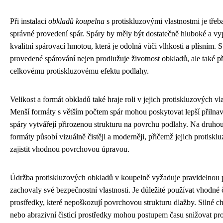
Při instalaci
obkladů koupelna
s protiskluzovými vlastnostmi je třeb
správné provedení spár. Spáry by měly být dostatečně hluboké a vy
kvalitní spárovací hmotou, která je odolná vůči vlhkosti a plísním. 
provedené spárování nejen prodlužuje životnost obkladů, ale také př
celkovému protiskluzovému efektu podlahy.
Velikost a formát obkladů také hraje roli v jejich protiskluzových vl
Menší formáty s větším počtem spár mohou poskytovat lepší přilnav
spáry vytvářejí přirozenou strukturu na povrchu podlahy. Na druhou 
formáty působí vizuálně čistěji a moderněji, přičemž jejich protisklu
zajistit vhodnou povrchovou úpravou.
Údržba protiskluzových obkladů v koupelně vyžaduje pravidelnou p
zachovaly své bezpečnostní vlastnosti. Je důležité používat vhodné č
prostředky, které nepoškozují povrchovou strukturu dlažby. Silné c
nebo abrazivní čisticí prostředky mohou postupem času snižovat pr