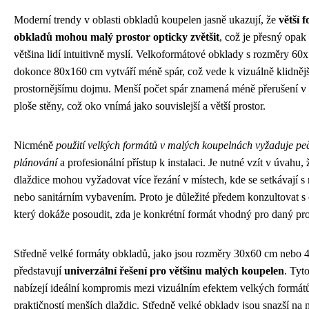
Moderní trendy v oblasti obkladů koupelen jasně ukazují, že
větší 
obkladů mohou malý prostor opticky zvětšit
, což je přesný opak 
většina lidí intuitivně myslí. Velkoformátové obklady s rozměry 6
dokonce 80x160 cm vytváří méně spár, což vede k vizuálně klidněj
prostornějšímu dojmu. Menší počet spár znamená méně přerušení v
ploše stěny, což oko vnímá jako souvislejší a větší prostor.
Nicméně
použití velkých formátů v malých koupelnách vyžaduje peč
plánování
a profesionální přístup k instalaci. Je nutné vzít v úvahu, 
dlaždice mohou vyžadovat více řezání v místech, kde se setkávají s
nebo sanitárním vybavením. Proto je důležité předem konzultovat s
který dokáže posoudit, zda je konkrétní formát vhodný pro daný pro
Středně velké formáty obkladů, jako jsou rozměry 30x60 cm nebo 
představují
univerzální řešení pro většinu malých koupelen
. Tyt
nabízejí ideální kompromis mezi vizuálním efektem velkých formát
praktičností menších dlaždic. Středně velké obklady jsou snazší na 