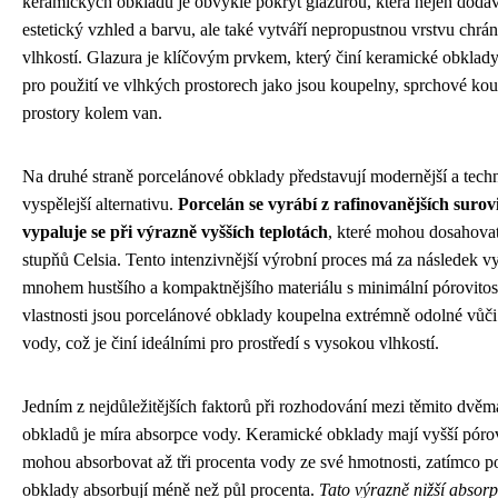
keramických obkladů je obvykle pokryt glazurou, která nejen dodá
estetický vzhled a barvu, ale také vytváří nepropustnou vrstvu chrán
vlhkostí. Glazura je klíčovým prvkem, který činí keramické obkla
pro použití ve vlhkých prostorech jako jsou koupelny, sprchové ko
prostory kolem van.
Na druhé straně porcelánové obklady představují modernější a tech
vyspělejší alternativu.
Porcelán se vyrábí z rafinovanějších surov
vypaluje se při výrazně vyšších teplotách
, které mohou dosahova
stupňů Celsia. Tento intenzivnější výrobní proces má za následek v
mnohem hustšího a kompaktnějšího materiálu s minimální pórovitost
vlastnosti jsou porcelánové obklady koupelna extrémně odolné vůči
vody, což je činí ideálními pro prostředí s vysokou vlhkostí.
Jedním z nejdůležitějších faktorů při rozhodování mezi těmito dvěm
obkladů je míra absorpce vody. Keramické obklady mají vyšší pórov
mohou absorbovat až tři procenta vody ze své hmotnosti, zatímco p
obklady absorbují méně než půl procenta.
Tato výrazně nižší absor