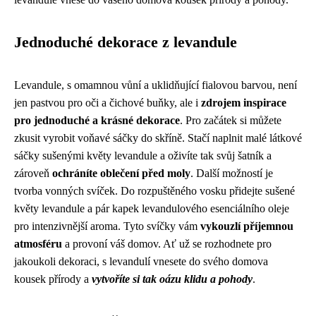
Jednoduché dekorace z levandule
Levandule, s omamnou vůní a uklidňující fialovou barvou, není
jen pastvou pro oči a čichové buňky, ale i
zdrojem inspirace
pro jednoduché a krásné dekorace
. Pro začátek si můžete
zkusit vyrobit voňavé sáčky do skříně. Stačí naplnit malé látkové
sáčky sušenými květy levandule a oživíte tak svůj šatník a
zároveň
ochráníte oblečení před moly
. Další možností je
tvorba vonných svíček. Do rozpuštěného vosku přidejte sušené
květy levandule a pár kapek levandulového esenciálního oleje
pro intenzivnější aroma. Tyto svíčky vám
vykouzlí příjemnou
atmosféru
a provoní váš domov. Ať už se rozhodnete pro
jakoukoli dekoraci, s levandulí vnesete do svého domova
kousek přírody a
vytvoříte si tak oázu klidu a pohody
.