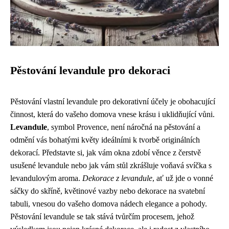
Pěstování levandule pro dekoraci
Pěstování vlastní levandule pro dekorativní účely je obohacující
činnost, která do vašeho domova vnese krásu i uklidňující vůni.
Levandule
, symbol Provence, není náročná na pěstování a
odmění vás bohatými květy ideálními k tvorbě originálních
dekorací. Představte si, jak vám okna zdobí věnce z čerstvě
usušené levandule nebo jak vám stůl zkrášluje voňavá svíčka s
levandulovým aroma.
Dekorace z levandule
, ať už jde o vonné
sáčky do skříně, květinové vazby nebo dekorace na svatební
tabuli, vnesou do vašeho domova nádech elegance a pohody.
Pěstování levandule se tak stává tvůrčím procesem, jehož