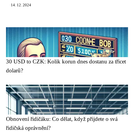
14. 12. 2024
30 USD to CZK: Kolik korun dnes dostanu za třicet
dolarů?
Obnovení řidičáku: Co dělat, když přijdete o svá
řidičská oprávnění?