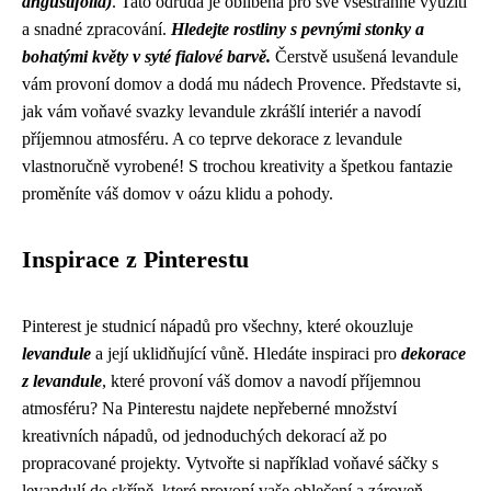
angustifolia)
. Tato odrůda je oblíbená pro své všestranné využití
a snadné zpracování.
Hledejte rostliny s pevnými stonky a
bohatými květy v syté fialové barvě.
Čerstvě usušená levandule
vám provoní domov a dodá mu nádech Provence. Představte si,
jak vám voňavé svazky levandule zkrášlí interiér a navodí
příjemnou atmosféru. A co teprve dekorace z levandule
vlastnoručně vyrobené! S trochou kreativity a špetkou fantazie
proměníte váš domov v oázu klidu a pohody.
Inspirace z Pinterestu
Pinterest je studnicí nápadů pro všechny, které okouzluje
levandule
a její uklidňující vůně. Hledáte inspiraci pro
dekorace
z levandule
, které provoní váš domov a navodí příjemnou
atmosféru? Na Pinterestu najdete nepřeberné množství
kreativních nápadů, od jednoduchých dekorací až po
propracované projekty. Vytvořte si například voňavé sáčky s
levandulí do skříně, které provoní vaše oblečení a zároveň