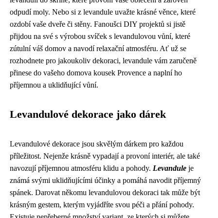
odpudí moly. Nebo si z levandule uvažte krásné věnce, které
ozdobí vaše dveře či stěny. Fanoušci DIY projektů si jistě
přijdou na své s výrobou svíček s levandulovou vůní, které
zútulní váš domov a navodí relaxační atmosféru. Ať už se
rozhodnete pro jakoukoliv dekoraci, levandule vám zaručeně
přinese do vašeho domova kousek Provence a naplní ho
příjemnou a uklidňující vůní.
Levandulové dekorace jako dárek
Levandulové dekorace jsou skvělým dárkem pro každou
příležitost. Nejenže krásně vypadají a provoní interiér, ale také
navozují příjemnou atmosféru klidu a pohody.
Levandule
je
známá svými uklidňujícími účinky a pomáhá navodit příjemný
spánek. Darovat někomu levandulovou dekoraci tak může být
krásným gestem, kterým vyjádříte svou péči a přání pohody.
Existuje nepřeberné množství variant, ze kterých si můžete