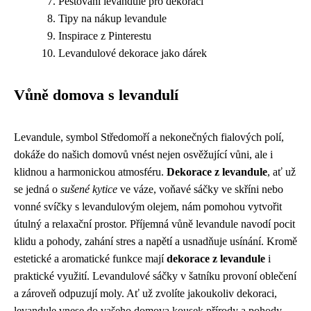
Pěstování levandule pro dekoraci
Tipy na nákup levandule
Inspirace z Pinterestu
Levandulové dekorace jako dárek
Vůně domova s levandulí
Levandule, symbol Středomoří a nekonečných fialových polí,
dokáže do našich domovů vnést nejen osvěžující vůni, ale i
klidnou a harmonickou atmosféru.
Dekorace z levandule
, ať už
se jedná o
sušené kytice
ve váze, voňavé sáčky ve skříni nebo
vonné svíčky s levandulovým olejem, nám pomohou vytvořit
útulný a relaxační prostor. Příjemná vůně levandule navodí pocit
klidu a pohody, zahání stres a napětí a usnadňuje usínání. Kromě
estetické a aromatické funkce mají
dekorace z levandule
i
praktické využití. Levandulové sáčky v šatníku provoní oblečení
a zároveň odpuzují moly. Ať už zvolíte jakoukoliv dekoraci,
levandule vnese do vašeho domova kousek přírody a pohody.