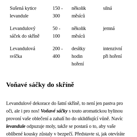
Sušená kytice
150 -
několik
silná
levandule
300
měsíců
Levandulový
50 -
několik
jemná
sáček do skříně
100
měsíců
Levandulová
200 -
desítky
intenzivní
svíčka
400
hodin
při hoření
hoření
Voňavé sáčky do skříně
Levandulové dekorace do šatní skříně, to není jen pastva pro
oči, ale i pro nos!
Voňavé sáčky
s touto aromatickou bylinou
provoní vaše oblečení a zahalí ho do uklidňující vůně. Navíc
levandule
odpuzuje moly, takže se postará o to, aby vaše
oblíbené kousky zůstaly v bezpečí. Představte si, jak otevíráte