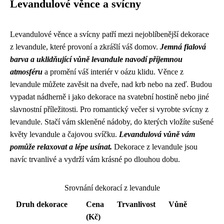
Levandulové věnce a svícny
Levandulové věnce a svícny patří mezi nejoblíbenější dekorace
z levandule, které provoní a zkrášlí váš domov.
Jemná fialová
barva a uklidňující vůně levandule navodí příjemnou
atmosféru
a promění váš interiér v oázu klidu. Věnce z
levandule můžete zavěsit na dveře, nad krb nebo na zeď. Budou
vypadat nádherně i jako dekorace na svatební hostině nebo jiné
slavnostní příležitosti. Pro romantický večer si vyrobte svícny z
levandule. Stačí vám skleněné nádoby, do kterých vložíte sušené
květy levandule a čajovou svíčku.
Levandulová vůně vám
pomůže relaxovat a lépe usínat.
Dekorace z levandule jsou
navíc trvanlivé a vydrží vám krásné po dlouhou dobu.
Srovnání dekorací z levandule
Druh dekorace
Cena
Trvanlivost
Vůně
(Kč)