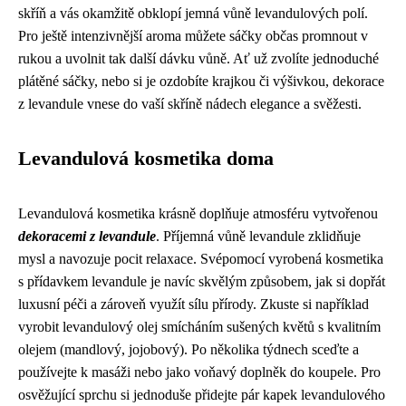
skříň a vás okamžitě obklopí jemná vůně levandulových polí.
Pro ještě intenzivnější aroma můžete sáčky občas promnout v
rukou a uvolnit tak další dávku vůně. Ať už zvolíte jednoduché
plátěné sáčky, nebo si je ozdobíte krajkou či výšivkou, dekorace
z levandule vnese do vaší skříně nádech elegance a svěžesti.
Levandulová kosmetika doma
Levandulová kosmetika krásně doplňuje atmosféru vytvořenou
dekoracemi z levandule
. Příjemná vůně levandule zklidňuje
mysl a navozuje pocit relaxace. Svépomocí vyrobená kosmetika
s přídavkem levandule je navíc skvělým způsobem, jak si dopřát
luxusní péči a zároveň využít sílu přírody. Zkuste si například
vyrobit levandulový olej smícháním sušených květů s kvalitním
olejem (mandlový, jojobový). Po několika týdnech sceďte a
používejte k masáži nebo jako voňavý doplněk do koupele. Pro
osvěžující sprchu si jednoduše přidejte pár kapek levandulového