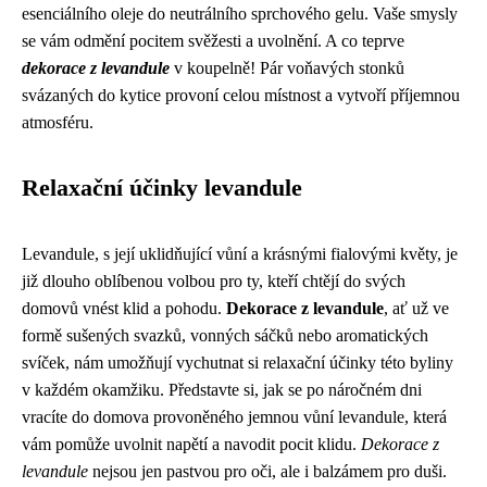
esenciálního oleje do neutrálního sprchového gelu. Vaše smysly
se vám odmění pocitem svěžesti a uvolnění. A co teprve
dekorace z levandule
v koupelně! Pár voňavých stonků
svázaných do kytice provoní celou místnost a vytvoří příjemnou
atmosféru.
Relaxační účinky levandule
Levandule, s její uklidňující vůní a krásnými fialovými květy, je
již dlouho oblíbenou volbou pro ty, kteří chtějí do svých
domovů vnést klid a pohodu.
Dekorace z levandule
, ať už ve
formě sušených svazků, vonných sáčků nebo aromatických
svíček, nám umožňují vychutnat si relaxační účinky této byliny
v každém okamžiku. Představte si, jak se po náročném dni
vracíte do domova provoněného jemnou vůní levandule, která
vám pomůže uvolnit napětí a navodit pocit klidu.
Dekorace z
levandule
nejsou jen pastvou pro oči, ale i balzámem pro duši.