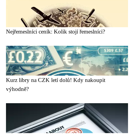
Nejřemeslníci ceník: Kolik stojí řemeslníci?
Kurz libry na CZK letí dolů! Kdy nakoupit
výhodně?