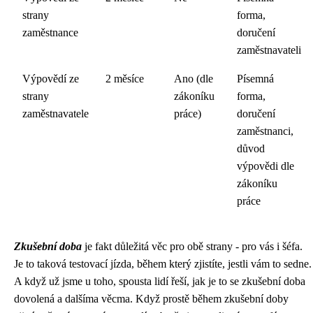
strany
forma,
zaměstnance
doručení
zaměstnavateli
Výpovědí ze
2 měsíce
Ano (dle
Písemná
strany
zákoníku
forma,
zaměstnavatele
práce)
doručení
zaměstnanci,
důvod
výpovědi dle
zákoníku
práce
Zkušební doba
je fakt důležitá věc pro obě strany - pro vás i šéfa.
Je to taková testovací jízda, během který zjistíte, jestli vám to sedne.
A když už jsme u toho, spousta lidí řeší, jak je to se
zkušební doba
dovolená
a dalšíma věcma. Když prostě během zkušební doby