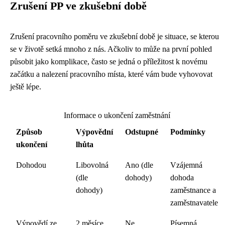
Zrušení PP ve zkušební době
Zrušení pracovního poměru ve zkušební době je situace, se kterou
se v životě setká mnoho z nás. Ačkoliv to může na první pohled
působit jako komplikace, často se jedná o příležitost k novému
začátku a nalezení pracovního místa, které vám bude vyhovovat
ještě lépe.
Informace o ukončení zaměstnání
Způsob
Výpovědní
Odstupné
Podmínky
ukončení
lhůta
Dohodou
Libovolná
Ano (dle
Vzájemná
(dle
dohody)
dohoda
dohody)
zaměstnance a
zaměstnavatele
Výpovědí ze
2 měsíce
Ne
Písemná