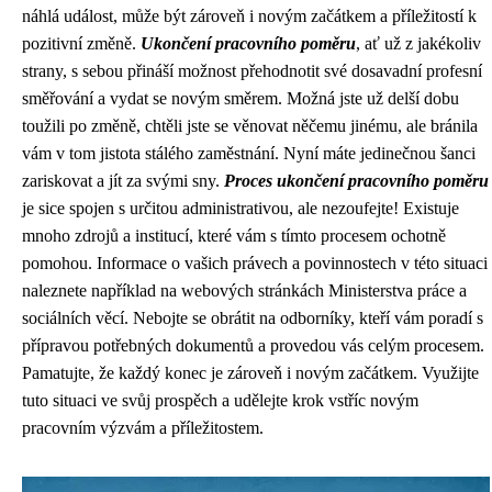
náhlá událost, může být zároveň i novým začátkem a příležitostí k
pozitivní změně.
Ukončení pracovního poměru
, ať už z jakékoliv
strany, s sebou přináší možnost přehodnotit své dosavadní profesní
směřování a vydat se novým směrem. Možná jste už delší dobu
toužili po změně, chtěli jste se věnovat něčemu jinému, ale bránila
vám v tom jistota stálého zaměstnání. Nyní máte jedinečnou šanci
zariskovat a jít za svými sny.
Proces ukončení pracovního poměru
je sice spojen s určitou administrativou, ale nezoufejte! Existuje
mnoho zdrojů a institucí, které vám s tímto procesem ochotně
pomohou. Informace o vašich právech a povinnostech v této situaci
naleznete například na webových stránkách Ministerstva práce a
sociálních věcí. Nebojte se obrátit na odborníky, kteří vám poradí s
přípravou potřebných dokumentů a provedou vás celým procesem.
Pamatujte, že každý konec je zároveň i novým začátkem. Využijte
tuto situaci ve svůj prospěch a udělejte krok vstříc novým
pracovním výzvám a příležitostem.