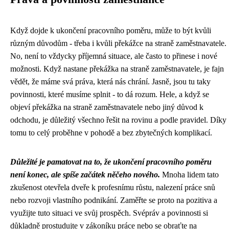
Když dojde k ukončení pracovního poměru, může to být kvůli
různým důvodům - třeba i kvůli
překážce na straně zaměstnavatele
.
No, není to vždycky příjemná situace, ale často to přinese i nové
možnosti. Když nastane překážka na straně zaměstnavatele, je fajn
vědět, že máme svá práva, která nás chrání. Jasně, jsou tu taky
povinnosti, které musíme splnit - to dá rozum. Hele, a když se
objeví překážka na straně zaměstnavatele nebo jiný důvod k
odchodu, je důležitý všechno řešit na rovinu a podle pravidel. Díky
tomu to celý proběhne v pohodě a bez zbytečných komplikací.
Důležité je pamatovat na to, že ukončení pracovního poměru
není konec, ale spíše začátek něčeho nového.
Mnoha lidem tato
zkušenost otevřela dveře k profesnímu růstu, nalezení práce snů
nebo rozvoji vlastního podnikání. Zaměřte se proto na pozitiva a
využijte tuto situaci ve svůj prospěch. Svépráv a povinnosti si
důkladně prostudujte v zákoníku práce nebo se obraťte na