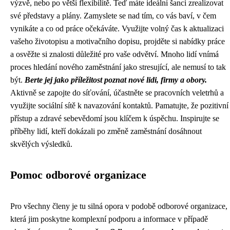
výzvě, nebo po větší flexibilitě. Teď máte ideální šanci zrealizovat
své představy a plány. Zamyslete se nad tím, co vás baví, v čem
vynikáte a co od práce očekáváte. Využijte volný čas k aktualizaci
vašeho životopisu a motivačního dopisu, projděte si nabídky práce
a osvěžte si znalosti důležité pro vaše odvětví. Mnoho lidí vnímá
proces hledání nového zaměstnání jako stresující, ale nemusí to tak
být.
Berte jej jako příležitost poznat nové lidi, firmy a obory.
Aktivně se zapojte do síťování, účastněte se pracovních veletrhů a
využijte sociální sítě k navazování kontaktů. Pamatujte, že pozitivní
přístup a zdravé sebevědomí jsou klíčem k úspěchu. Inspirujte se
příběhy lidí, kteří dokázali po změně zaměstnání dosáhnout
skvělých výsledků.
Pomoc odborové organizace
Pro všechny členy je tu silná opora v podobě odborové organizace,
která jim poskytne komplexní podporu a informace v případě