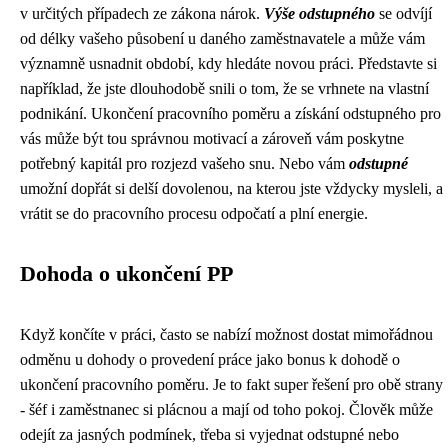
v určitých případech ze zákona nárok.
Výše odstupného
se odvíjí
od délky vašeho působení u daného zaměstnavatele a může vám
významně usnadnit období, kdy hledáte novou práci. Představte si
například, že jste dlouhodobě snili o tom, že se vrhnete na vlastní
podnikání. Ukončení pracovního poměru a získání odstupného pro
vás může být tou správnou motivací a zároveň vám poskytne
potřebný kapitál pro rozjezd vašeho snu. Nebo vám
odstupné
umožní dopřát si delší dovolenou, na kterou jste vždycky mysleli, a
vrátit se do pracovního procesu odpočatí a plní energie.
Dohoda o ukončení PP
Když končíte v práci, často se nabízí možnost dostat mimořádnou
odměnu u dohody o provedení práce jako bonus k dohodě o
ukončení pracovního poměru. Je to fakt super řešení pro obě strany
- šéf i zaměstnanec si plácnou a mají od toho pokoj. Člověk může
odejít za jasných podmínek, třeba si vyjednat odstupné nebo