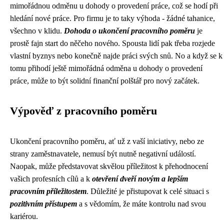
mimořádnou odměnu u dohody o provedení práce
, což se hodí při
hledání nové práce. Pro firmu je to taky výhoda - žádné tahanice,
všechno v klidu.
Dohoda o ukončení pracovního poměru
je
prostě fajn start do něčeho nového. Spousta lidí pak třeba rozjede
vlastní byznys nebo konečně najde práci svých snů. No a když se k
tomu přihodí ještě mimořádná odměna u dohody o provedení
práce, může to být solidní finanční polštář pro nový začátek.
Výpověď z pracovního poměru
Ukončení pracovního poměru, ať už z vaší iniciativy, nebo ze
strany zaměstnavatele, nemusí být nutně negativní událostí.
Naopak, může představovat skvělou příležitost k přehodnocení
vašich profesních cílů a k
otevření dveří novým a lepším
pracovním příležitostem
. Důležité je přistupovat k celé situaci s
pozitivním přístupem
a s vědomím, že máte kontrolu nad svou
kariérou.