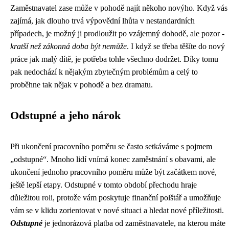
Zaměstnavatel zase může v pohodě najít někoho novýho. Když vás
zajímá, jak dlouho trvá výpovědní lhůta v nestandardních
případech, je možný ji prodloužit po vzájemný dohodě, ale pozor -
kratší než zákonná doba být nemůže
. I když se třeba těšíte do nový
práce jak malý dítě, je potřeba tohle všechno dodržet. Díky tomu
pak nedochází k nějakým zbytečným problémům a celý to
proběhne tak nějak v pohodě a bez dramatu.
Odstupné a jeho nárok
Při ukončení pracovního poměru se často setkáváme s pojmem
„odstupné“. Mnoho lidí vnímá konec zaměstnání s obavami, ale
ukončení jednoho pracovního poměru může být začátkem nové,
ještě lepší etapy. Odstupné v tomto období přechodu hraje
důležitou roli, protože vám poskytuje finanční polštář a umožňuje
vám se v klidu zorientovat v nové situaci a hledat nové příležitosti.
Odstupné
je jednorázová platba od zaměstnavatele, na kterou máte