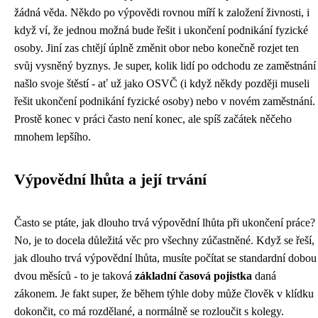
žádná věda. Někdo po výpovědi rovnou míří k založení živnosti, i
když ví, že jednou možná bude řešit i ukončení podnikání fyzické
osoby. Jiní zas chtějí úplně změnit obor nebo konečně rozjet ten
svůj vysněný byznys. Je super, kolik lidí po odchodu ze zaměstnání
našlo svoje štěstí - ať už jako OSVČ (i když někdy později museli
řešit ukončení podnikání fyzické osoby) nebo v novém zaměstnání.
Prostě konec v práci často není konec, ale spíš začátek něčeho
mnohem lepšího.
Výpovědní lhůta a její trvání
Často se ptáte,
jak dlouho trvá výpovědní lhůta
při ukončení práce?
No, je to docela důležitá věc pro všechny zúčastněné. Když se řeší,
jak dlouho trvá výpovědní lhůta, musíte počítat se standardní dobou
dvou měsíců - to je taková
základní časová pojistka
daná
zákonem. Je fakt super, že během týhle doby může člověk v klídku
dokončit, co má rozdělané, a normálně se rozloučit s kolegy.