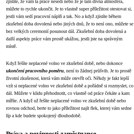
zjistíte, že vám ta práce nesedí nebo že je tam divná atmosféra,
můžete to rychle ukončit. Je to vlastně super příležitost otestovat si,
jestli vám sedí pracovní náplň a tak. No a když zjistíte během
zkušební doba dovolená nebo jiných dnů, že to není ono, můžete se
bez velkých ceremonií posunout dál. Zkušební doba dovolená a
další aspekty práce vám prostě ukážou, jestli jste na správným
místě.
Když řešíte
neplacené volno ve zkušební době
, nebo dokonce
ukončení pracovního poměru
, není to žádnej průšvih. Je to prostě
životní zkušenost, která vám může otevřít oči. Někdy je fakt lepší
vzít si neplacené volno ve zkušební době a pořádně si rozmyslet, co
dál. Můžete v klidu přehodnotit, co vlastně od práce čekáte a kam
míříte. A když už řešíte neplacené volno ve zkušební době nebo
rovnou odchod, berte to jako příležitost najít flek, kterej vám sedne
líp a kde budete spokojený dlouhodobě.
Práva a povinnosti zaměstnance