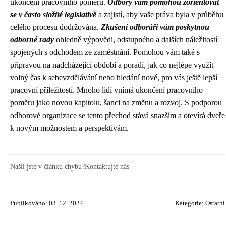
ukončení pracovního poměru.
Odbory vám pomohou zorientovat
se v často složité legislativě
a zajistí, aby vaše práva byla v průběhu
celého procesu dodržována.
Zkušení odboráři vám poskytnou
odborné rady
ohledně výpovědi, odstupného a dalších náležitostí
spojených s odchodem ze zaměstnání. Pomohou vám také s
přípravou na nadcházející období a poradí, jak co nejlépe využít
volný čas k sebevzdělávání nebo hledání nové, pro vás ještě lepší
pracovní příležitosti. Mnoho lidí vnímá ukončení pracovního
poměru jako novou kapitolu, šanci na změnu a rozvoj. S podporou
odborové organizace se tento přechod stává snazším a otevírá dveře
k novým možnostem a perspektivám.
Našli jste v článku chybu?
Kontaktujte nás
Publikováno: 03. 12. 2024
Kategorie:
Ostatní